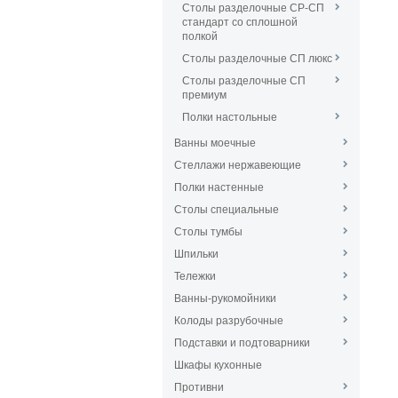
Столы разделочные СР-СП
стандарт со сплошной
полкой
Столы разделочные СП люкс
Столы разделочные СП
премиум
Полки настольные
Ванны моечные
Стеллажи нержавеющие
Полки настенные
Столы специальные
Столы тумбы
Шпильки
Тележки
Ванны-рукомойники
Колоды разрубочные
Подставки и подтоварники
Шкафы кухонные
Противни